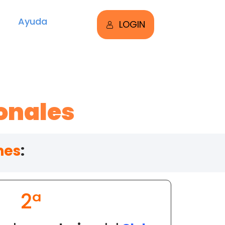
Ayuda
LOGIN
onales
nes
:
2ª