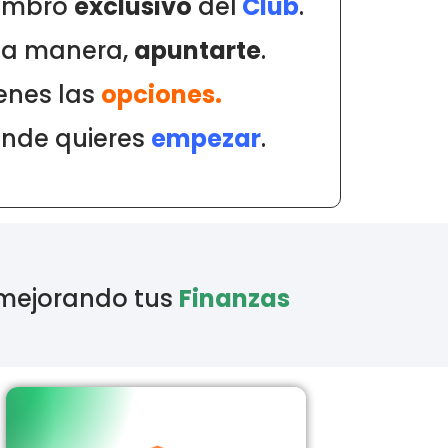
iembro
exclusivo
del
Club
.
na manera,
apuntarte
.
ienes las
opciones.
onde quieres
empezar
.
mejorando tus
Finanzas