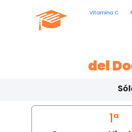
Vitamina C
del D
Sól
1ª