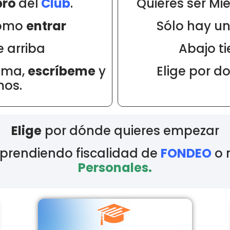
bro
del
Club
.
Quieres ser M
 como
entrar
Sólo hay u
 arriba
Abajo t
lema,
escríbeme
y
Elige por d
mos.
Elige
por dónde quieres empezar
aprendiendo fiscalidad de
FONDEO
o 
Personales.